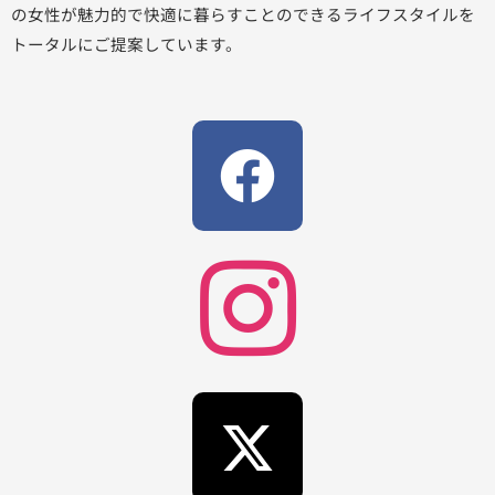
の女性が魅力的で快適に暮らすことのできるライフスタイルを
トータルにご提案しています。
F
a
c
e
b
X
o
-
o