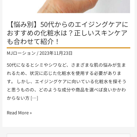
エ
イ
ジ
【悩み別】50代からのエイジングケアに
ン
おすすめの化粧水は？正しいスキンケア
グ
も合わせて紹介！
ケ
ア
MJローション
/
2023年11月23日
に
50代になるとシミやシワなど、さまざまな肌の悩みが生ま
お
れるため、状況に応じた化粧水を使用する必要がありま
す
す。 しかし、エイジングケアに向いている化粧水を探そう
す
と思うものの、どのような成分や商品を選べば良いかかわ
め
からない方 […]
の
化
Read More »
粧
水
は？