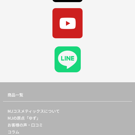
t
k
Y
w
o
i
u
t
t
t
u
e
b
r
商品一覧
e
MJコスメティックスについて
MJの原点「ゆず」
お客様の声・口コミ
コラム