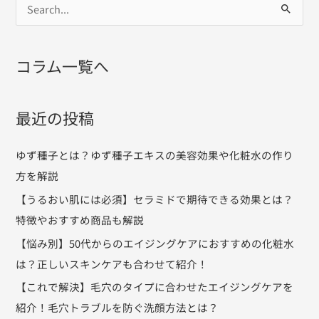
正
検
し
索
い
対
コラム一覧へ
ス
象
キ
:
ン
最近の投稿
ケ
ア
ゆず種子とは？ゆず種子エキスの美容効果や化粧水の作り
も
方を解説
合
【うるおい肌には必須】セラミドで期待できる効果とは？
わ
特徴やおすすめ商品も解説
せ
て
【悩み別】50代からのエイジングケアにおすすめの化粧水
紹
は？正しいスキンケアも合わせて紹介！
介！
【これで解決】毛穴のタイプに合わせたエイジングケアを
紹介！毛穴トラブルを防ぐ洗顔方法とは？