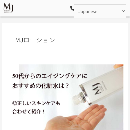
内
メ
ニ
容
ュ
を
ー
ス
キ
MJローション
ッ
プ
【悩
み
別】
50
代
か
ら
の