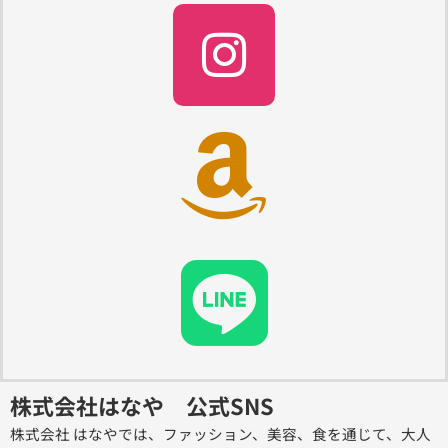
I
n
s
t
a
g
r
a
株式会社はなや 公式SNS
m
株式会社 はなやでは、ファッション、美容、食を通じて、大人